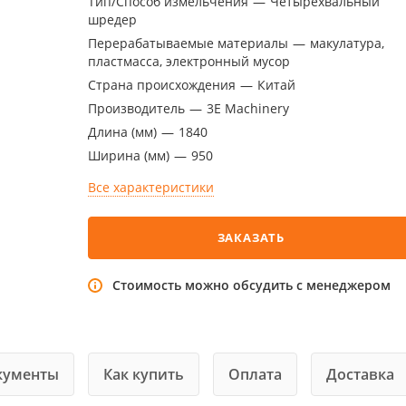
Тип/Способ измельчения
—
Четырехвальный
шредер
Перерабатываемые материалы
—
макулатура,
пластмасса, электронный мусор
Страна происхождения
—
Китай
Производитель
—
3E Machinery
Длина (мм)
—
1840
Ширина (мм)
—
950
Все характеристики
ЗАКАЗАТЬ
Стоимость можно обсудить с менеджером
кументы
Как купить
Оплата
Доставка