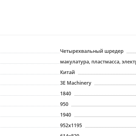
Четырехвальный шредер
макулатура, пластмасса, элек
Китай
3E Machinery
1840
950
1940
952х1195