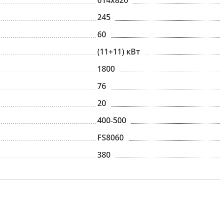
614х820
245
60
(11+11) кВт
1800
76
20
400-500
FS8060
380