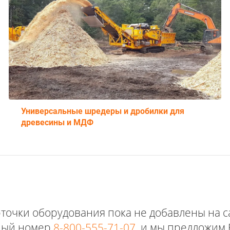
Универсальные шредеры и дробилки для
древесины и МДФ
точки оборудования пока не добавлены на с
тный номер
8-800-555-71-07
, и мы предложим