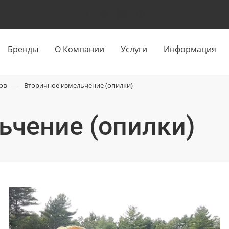
Бренды
О Компании
Услуги
Информация
—
ов
Вторичное измельчение (опилки)
ьчение (опилки)