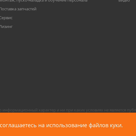
Монтаж, пуско-наладка и обучение персонала
Видео
Поставка запчастей
Сервис
Лизинг
 информационный характер и ни при каких условиях не является пуб
сональных данных в целях его функционирования, в случае несогласия
 соглашаетесь на использование файлов куки.