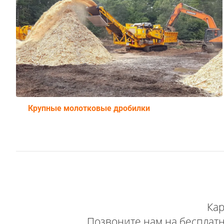
Крупные молотковые дробилки
Кар
Позвоните нам на беспла